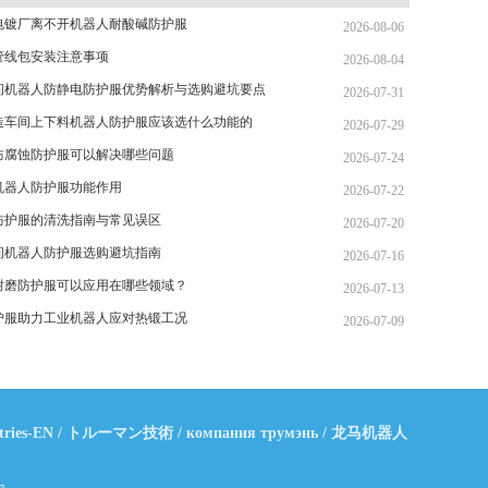
电镀厂离不开机器人耐酸碱防护服
2026-08-06
管线包安装注意事项
2026-08-04
间机器人防静电防护服优势解析与选购避坑要点
2026-07-31
造车间上下料机器人防护服应该选什么功能的
2026-07-29
防腐蚀防护服可以解决哪些问题
2026-07-24
机器人防护服功能作用
2026-07-22
防护服的清洗指南与常见误区
2026-07-20
间机器人防护服选购避坑指南
2026-07-16
耐磨防护服可以应用在哪些领域？
2026-07-13
护服助力工业机器人应对热锻工况
2026-07-09
tries-EN
/
トルーマン技術
/
компания трумэнь
/
龙马机器人