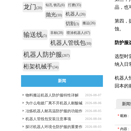
钻孔 铣孔
(6)
打磨
(35)
龙门
品，也
(20)
机器人
抛光
(26)
(10)
第四，
切割
搬运
(26)
(3)
蚀。
非标
(28)
喷涂机器人
(67)
输送线
(5)
机器人管线包
防护服
(10)
机器人防护服
(267)
选型时
纳入日
桁架机械手
(34)
机器人
新闻
回本的
物料搬运机器人防护服特性详解
2026-08-07
为什么电镀厂离不开机器人耐酸碱
2026-08-06
新闻
防护服
冶炼机器人耐高温防护服的功能作
2026-08-05
*
昵称
:
用
机器人管线包安装注意事项
2026-08-04
探讨机器人环境仓防护服的重要作
2026-08-03
*
内容
: