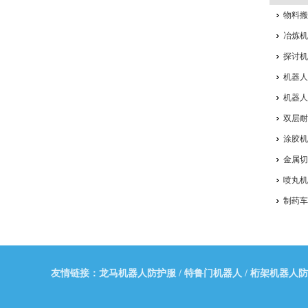
物料
冶炼
探讨
机器人
机器
双层
涂胶
金属
喷丸
制药
友情链接：
龙马机器人防护服
/
特鲁门机器人
/
桁架机器人防