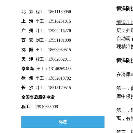
恒温防
北 京
程工：18611159956
上 海
李工：13918281815
恒温加
层：外
广 州
叶工：13902216276
自动调
西 安
刘工：13991191898
现精准
沈 阳
王工：18600969515
天 津
程工：13682052811
恒温防
秦皇
岛
王工：13146269433
在冷库
徐 州
李工：13852018782
长 沙
叶工：18518179515
第一，
库中保
全国售后服务电话
程工
：13910665008
第二，
离，有
标签
第三，