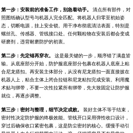
第一步：安装前的准备工作，别急着动手。
清点所有部件，对
照图纸确认型号与机器人完全匹配。将机器人归零至初始姿
态，切断电源，挂上安全锁。用干净布彻底清洁表面，特别是
螺丝孔、传感器、管线接口处。任何颗粒物在安装后都会变成
研磨剂，违背耐磨防护的初衷。
第二步：先定锚再穿衣。
这是最关键的一步，顺序错了满盘皆
输。从底座部分开始，防护服底座部分包裹在机器人底座上粘
合尼龙搭扣。再安装主体部分，从没有尼龙搭扣一面直接披在
机器人上，粘合主体上闭合拉链和尼龙粘扣完成安装。利用魔
术贴与绑带，不要一次性拉紧所有绑带，先大致固定让防护服
就位，再逐步调整。
第三步：密封与整理，细节决定成败。
装好主体不等于结束，
密封性决定防护服的终极效能。管线开口采用弹性收口设计，
穿过后确保收口紧密包裹，这是防尘密封的核心。缓慢手动引