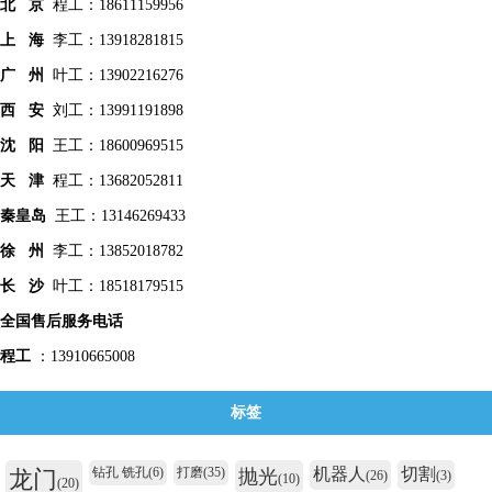
北 京
程工：18611159956
上 海
李工：13918281815
广 州
叶工：13902216276
西 安
刘工：13991191898
沈 阳
王工：18600969515
天 津
程工：13682052811
秦皇
岛
王工：13146269433
徐 州
李工：13852018782
长 沙
叶工：18518179515
全国售后服务电话
程工
：13910665008
标签
钻孔 铣孔
(6)
打磨
(35)
机器人
切割
龙门
抛光
(26)
(3)
(10)
(20)