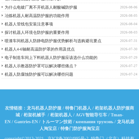
为什么电镀厂离不开机器人耐酸碱防护服
2026-08-06
冶炼机器人耐高温防护服的功能作用
2026-08-05
机器人管线包安装注意事项
2026-08-04
探讨机器人环境仓防护服的重要作用
2026-08-03
喷漆车间机器人防静电防护服优势解析与选购避坑要点
2026-07-31
机器人4-6轴耐高温防护罩的作用及优点
2026-07-30
电子制造车间上下料机器人防护服应该选什么功能的
2026-07-29
机器人示教器防护罩可以解决哪些痛点？
2026-07-27
机器人防腐蚀防护服可以解决哪些问题
2026-07-24
友情链接：
龙马机器人防护服
/
特鲁门机器人
/
桁架机器人防护服商
城
/
桁架机械手
/
桁架机器人
/
AGV智能导引车
/
Tman-
EN
/
Gantries-EN
/
トルーマン技術
/
компания трумэнь
/
龙马机器
人淘宝店
/
特鲁门防护服淘宝店
copyright©2013-2021
京ICP备20024995号-2
特鲁门（北京）科技有