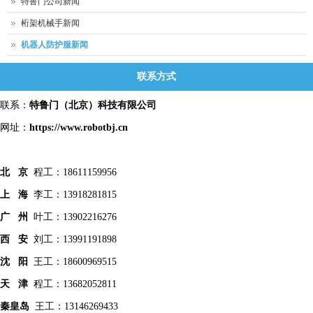
特鲁门公司新闻
桁架机械手新闻
机器人防护服新闻
联系方式
联系：
特鲁门
（北京）科技有限公司
网址：
https://www.robotbj.cn
北 京
程工：18611159956
上 海
李工：13918281815
广 州
叶工：13902216276
西 安
刘工：13991191898
沈 阳
王工：18600969515
天 津
程工：13682052811
秦皇
岛
王工：13146269433