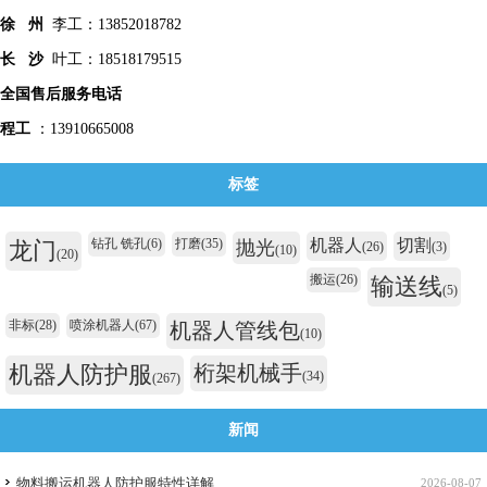
徐 州
李工：13852018782
长 沙
叶工：18518179515
全国售后服务电话
程工
：13910665008
标签
钻孔 铣孔
(6)
打磨
(35)
机器人
切割
龙门
抛光
(26)
(3)
(10)
(20)
搬运
(26)
输送线
(5)
非标
(28)
喷涂机器人
(67)
机器人管线包
(10)
机器人防护服
桁架机械手
(34)
(267)
新闻
物料搬运机器人防护服特性详解
2026-08-07