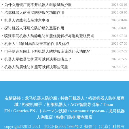
为什么电镀厂离不开机器人耐酸碱防护服
2026-08-06
冶炼机器人耐高温防护服的功能作用
2026-08-05
机器人管线包安装注意事项
2026-08-04
探讨机器人环境仓防护服的重要作用
2026-08-03
喷漆车间机器人防静电防护服优势解析与选购避坑要点
2026-07-31
机器人4-6轴耐高温防护罩的作用及优点
2026-07-30
电子制造车间上下料机器人防护服应该选什么功能的
2026-07-29
机器人示教器防护罩可以解决哪些痛点？
2026-07-27
机器人防腐蚀防护服可以解决哪些问题
2026-07-24
友情链接：
龙马机器人防护服
/
特鲁门机器人
/
桁架机器人防护服商
城
/
桁架机械手
/
桁架机器人
/
AGV智能导引车
/
Tman-
EN
/
Gantries-EN
/
トルーマン技術
/
компания трумэнь
/
龙马机器
人淘宝店
/
特鲁门防护服淘宝店
copyright©2013-2021
京ICP备20024995号-2
特鲁门（北京）科技有