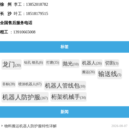
徐 州
李工：13852018782
长 沙
叶工：18518179515
全国售后服务电话
程工
：13910665008
标签
钻孔 铣孔
(6)
打磨
(35)
机器人
切割
龙门
抛光
(26)
(3)
(10)
(20)
搬运
(26)
输送线
(5)
非标
(28)
喷涂机器人
(67)
机器人管线包
(10)
机器人防护服
桁架机械手
(34)
(267)
新闻
物料搬运机器人防护服特性详解
2026-08-07