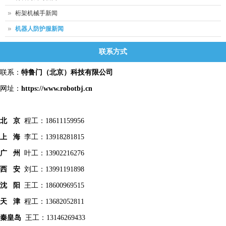
桁架机械手新闻
机器人防护服新闻
联系方式
联系：
特鲁门
（北京）科技有限公司
网址：
https://www.robotbj.cn
北 京
程工：18611159956
上 海
李工：13918281815
广 州
叶工：13902216276
西 安
刘工：13991191898
沈 阳
王工：18600969515
天 津
程工：13682052811
秦皇
岛
王工：13146269433