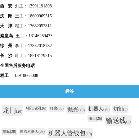
西 安
刘工：13991191898
沈 阳
王工：18600969515
天 津
程工：13682052811
秦皇
岛
王工：13146269433
徐 州
李工：13852018782
长 沙
叶工：18518179515
全国售后服务电话
程工
：13910665008
标签
钻孔 铣孔
(6)
打磨
(35)
机器人
切割
龙门
抛光
(26)
(3)
(10)
(20)
搬运
(26)
输送线
(5)
非标
(28)
喷涂机器人
(67)
机器人管线包
(10)