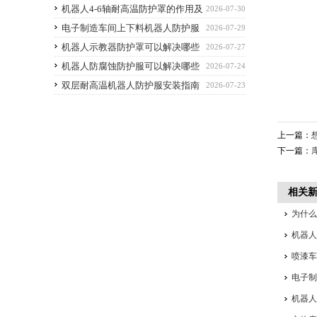
解析与选购避坑要点
机器人4-6轴耐高温防护罩的作用及
2026-07-30
优点
电子制造车间上下料机器人防护服
2026-07-29
应该选什么功能的
机器人示教器防护罩可以解决哪些
2026-07-27
痛点？
机器人防腐蚀防护服可以解决哪些
2026-07-24
问题
双层耐高温机器人防护服安装指南
2026-07-23
上一篇：
下一篇：
相关
为什
机器
喷漆
电子
机器