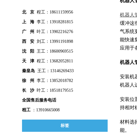
机器人
北 京
程工：18611159956
机器人
上 海
李工：13918281815
缓冲这
气系统
广 州
叶工：13902216276
能快速
西 安
刘工：13991191898
应用于
沈 阳
王工：18600969515
天 津
程工：13682052811
机器人
秦皇
岛
王工：13146269433
安装机
徐 州
李工：13852018782
机器人
长 沙
叶工：18518179515
安装位
全国售后服务电话
持相对
程工
：13910665008
材料选
标签
能。