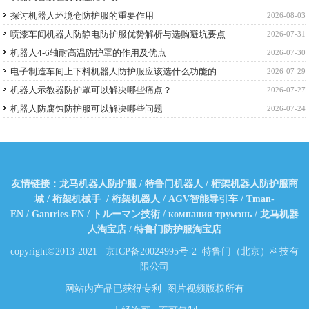
探讨机器人环境仓防护服的重要作用
2026-08-03
喷漆车间机器人防静电防护服优势解析与选购避坑要点
2026-07-31
机器人4-6轴耐高温防护罩的作用及优点
2026-07-30
电子制造车间上下料机器人防护服应该选什么功能的
2026-07-29
机器人示教器防护罩可以解决哪些痛点？
2026-07-27
机器人防腐蚀防护服可以解决哪些问题
2026-07-24
友情链接：
龙马机器人防护服
/
特鲁门机器人
/
桁架机器人防护服商
城
/
桁架机械手
/
桁架机器人
/
AGV智能导引车
/
Tman-
EN
/
Gantries-EN
/
トルーマン技術
/
компания трумэнь
/
龙马机器
人淘宝店
/
特鲁门防护服淘宝店
copyright©2013-2021
京ICP备20024995号-2
特鲁门（北京）科技有
限公司
网站内产品已获得专利 图片视频版权所有