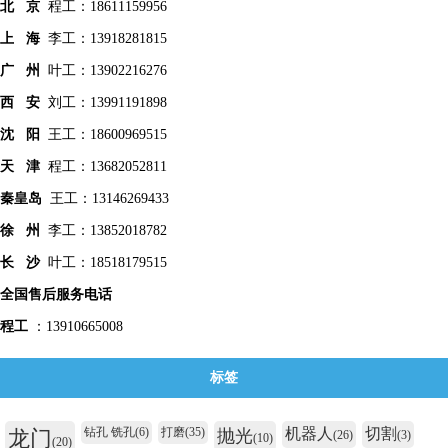
北 京
程工：18611159956
上 海
李工：13918281815
广 州
叶工：13902216276
西 安
刘工：13991191898
沈 阳
王工：18600969515
天 津
程工：13682052811
秦皇
岛
王工：13146269433
徐 州
李工：13852018782
长 沙
叶工：18518179515
全国售后服务电话
程工
：13910665008
标签
钻孔 铣孔
(6)
打磨
(35)
机器人
切割
龙门
抛光
(26)
(3)
(10)
(20)