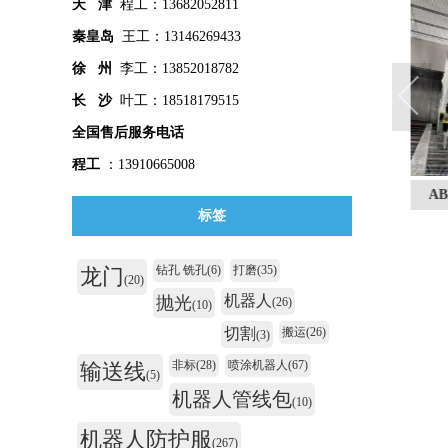
天 津
程工：13682052811
秦皇
岛
王工：13146269433
徐 州
李工：13852018782
长 沙
叶工：18518179515
全国售后服务电话
程工
：13910665008
服汇总
示教器防护套汇总
机器人管线包汇总
ABB
标签
钻孔 铣孔
(6)
打磨
(35)
龙门
(20)
机器人
抛光
(26)
(10)
切割
搬运
(26)
(3)
非标
(28)
喷涂机器人
(67)
输送线
(5)
机器人管线包
(10)
机器人防护服
(267)