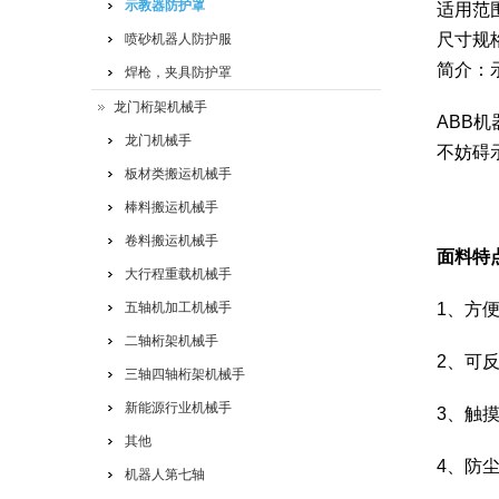
示教器防护罩
适用范
尺寸规
喷砂机器人防护服
简介：
焊枪，夹具防护罩
龙门桁架机械手
ABB机
龙门机械手
不妨碍
板材类搬运机械手
棒料搬运机械手
卷料搬运机械手
面料特
大行程重载机械手
五轴机加工机械手
1、方
二轴桁架机械手
2、可
三轴四轴桁架机械手
新能源行业机械手
3、触
其他
4、防
机器人第七轴