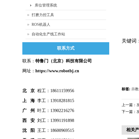
库位管理系统
打磨力控工具
ROS机器人
自动化生产线工作站
关键词
联系方式
联系：
特鲁门
（北京）科技有限公司
网址：
https://www.robotbj.cn
标签:
示教
北 京
程工：18611159956
上 海
李工：13918281815
上一篇：
广 州
叶工：13902216276
下一篇：
西 安
刘工：13991191898
相关
沈 阳
王工：18600969515